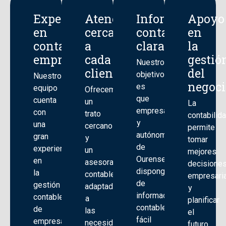
Experiencia
Atención
Información
Apoyo
en
cercana
contable
en
contabilidad
a
clara
la
empresarial
cada
gestió
Nuestro
cliente
del
objetivo
Nuestro
negoci
es
equipo
Ofrecemos
que
cuenta
un
La
empresas
con
trato
contabilid
y
una
cercano
permite
autónomos
gran
y
tomar
de
experiencia
un
mejores
Ourense
en
asesoramiento
decisione
dispongan
la
contable
empresari
de
gestión
adaptado
y
información
contable
a
planificar
contable
de
las
el
fácil
empresas
necesidades
futuro