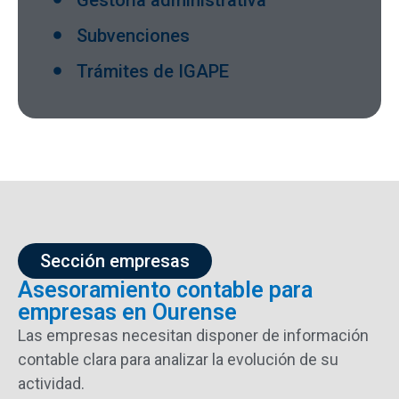
Subvenciones
Trámites de IGAPE
Sección empresas
Asesoramiento contable para
empresas en Ourense
Las
empresas
necesitan
disponer
de
información
contable
clara
para
analizar
la
evolución
de
su
actividad.