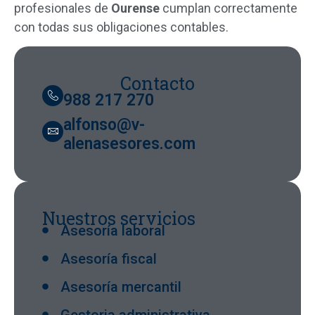
profesionales
de
Ourense
cumplan
correctamente
con
todas
sus
obligaciones
contables.
Contacto
988 217 270
alfonso@v-
alenasesores.com
Nuestros servicios
Asesoría laboral
Asesoría fiscal
Asesoría mercantil
Gestoria administrativa