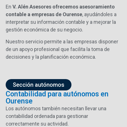
En
V.
Alén
Asesores
ofrecemos
asesoramiento
contable
a
empresas
de
Ourense
,
ayudándoles
a
interpretar
su
información
contable
y
a
mejorar
la
gestión
económica
de
su
negocio.
Nuestro
servicio
permite
a
las
empresas
disponer
de
un
apoyo
profesional
que
facilita
la
toma
de
decisiones
y
la
planificación
económica.
Sección autónomos
Contabilidad para autónomos en
Ourense
Los
autónomos
también
necesitan
llevar
una
contabilidad
ordenada
para
gestionar
correctamente
su
actividad.