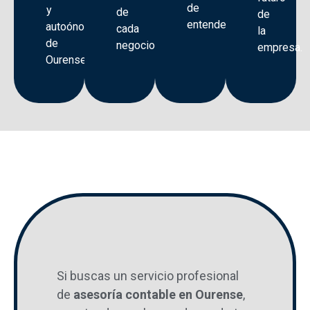
de
y
de
de
entender.
autoónomos
cada
la
de
negocio.
empresa.
Ourense.
Contacta
con
tu
Si
buscas
un
servicio
profesional
asesor
de
asesoría
contable
en
Ourense
,
contable