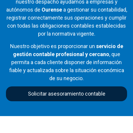
nuestro
despacho
ayudamos
a
empresas
y
autónomos
de
Ourense
a
gestionar
su
contabilidad,
registrar
correctamente
sus
operaciones
y
cumplir
con
todas
las
obligaciones
contables
establecidas
por
la
normativa
vigente.
Nuestro
objetivo
es
proporcionar
un
servicio
de
gestión
contable
profesional
y
cercano
,
que
permita
a
cada
cliente
disponer
de
información
fiable
y
actualizada
sobre
la
situación
económica
de
su
negocio.
Solicitar asesoramiento contable